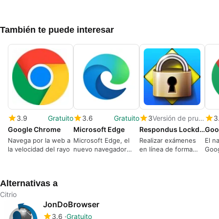
También te puede interesar
3.9
Gratuito
3.6
Gratuito
3
Versión de prueba
3
Google Chrome
Microsoft Edge
Respondus Lockdown Browser
Navega por la web a
Microsoft Edge, el
Realizar exámenes
El n
la velocidad del rayo
nuevo navegador
en línea de forma
Goog
web gratuito para
segura
vers
Windows
Wind
Alternativas a
Citrio
JonDoBrowser
3.6
Gratuito